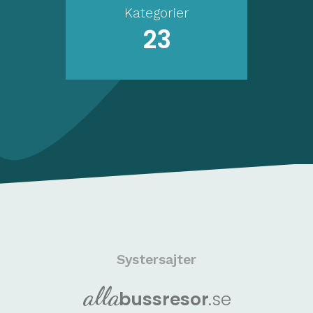
Kategorier
23
Systersajter
alla
buss
resor
.se