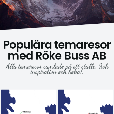
Populära temaresor
med Röke Buss AB
Alla temaresor samlade på ett ställe. Sök
inspiration och boka!.