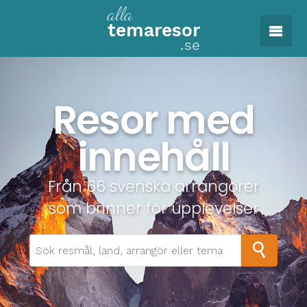
alla
tema
resor
.se
Resor med
innehåll
Från 66 svenska arrangörer
som brinner för upplevelser