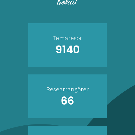
boka!
Temaresor
9140
Researrangörer
66