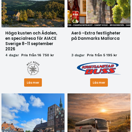
Höga kusten och Ådalen,
Aerö –Extra festligheter
en specialresa för AIACE
på Danmarks Mallorca
Sverige 8–11 september
2026
4 dagar
Pris från 16 750 kr
3 dagar
Pris från 5 195 kr
Läs mer
Läs mer