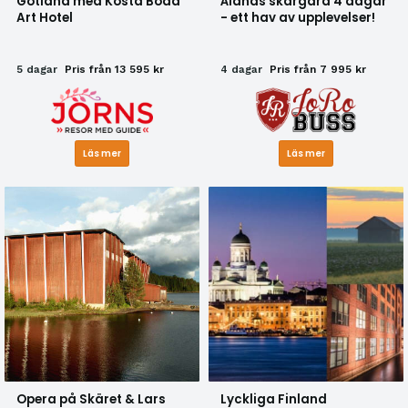
Gotland med Kosta Boda
Ålands skärgård 4 dagar
Art Hotel
- ett hav av upplevelser!
5 dagar
Pris från 13 595 kr
4 dagar
Pris från 7 995 kr
Läs mer
Läs mer
Opera på Skäret & Lars
Lyckliga Finland