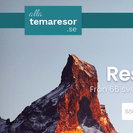
alla
tema
resor
.se
Re
Från 66 sv