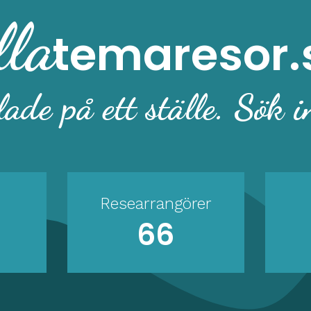
lla
temaresor.
ade på ett ställe. Sök i
Researrangörer
66