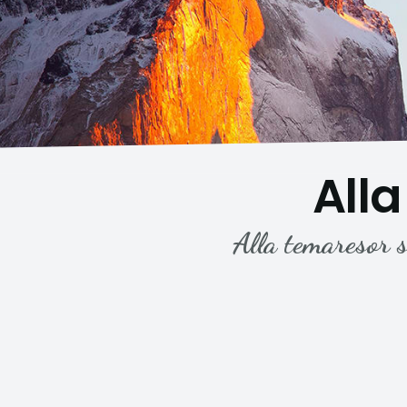
All
Alla temaresor s