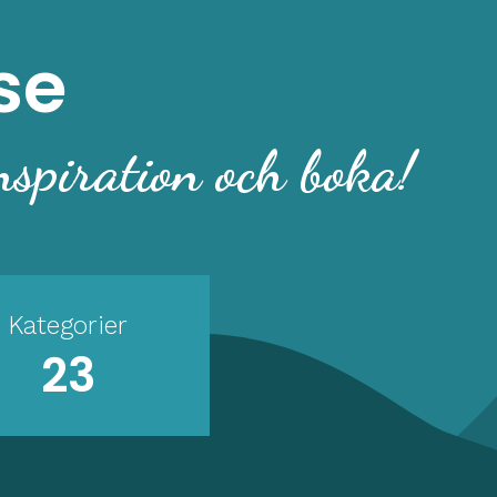
se
nspiration och boka!
Kategorier
23