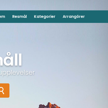
em
Resmål
Kategorier
Arrangörer
åll
upplevelser