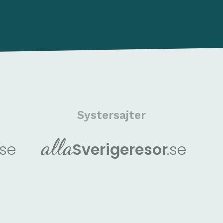
Systersajter
alla
.se
Sverige
resor
.se