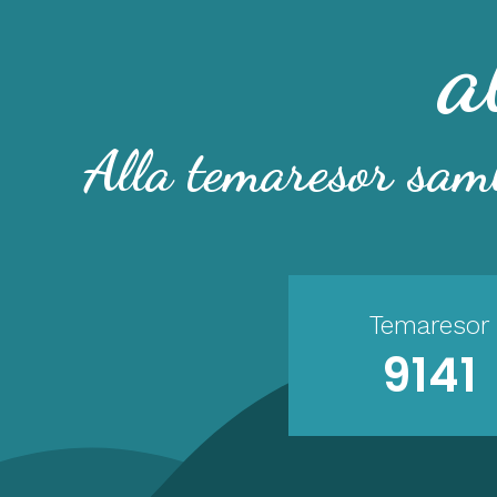
a
Alla temaresor saml
Temaresor
9141