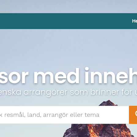
H
sor med inneh
enska arrangörer som brinner för 