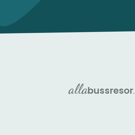
alla
buss
resor