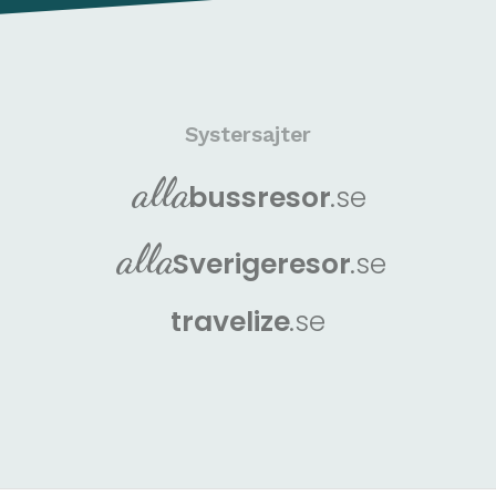
Systersajter
alla
buss
resor
.se
alla
Sverige
resor
.se
travelize
.se