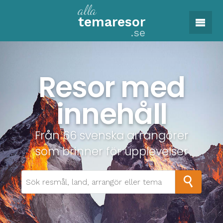
alla
tema
resor
.se
Resor med
innehåll
Från 66 svenska arrangörer
som brinner för upplevelser