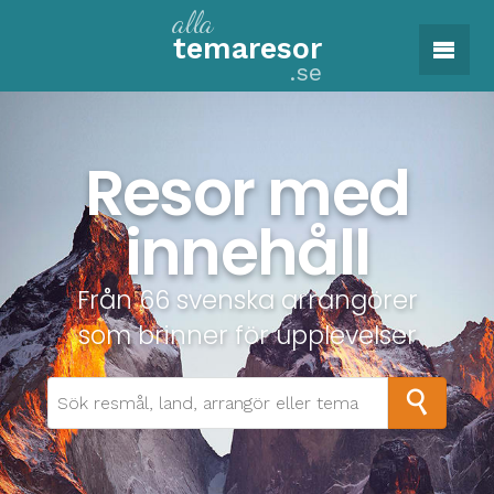
alla
tema
resor
.se
Resor med
innehåll
Från 66 svenska arrangörer
som brinner för upplevelser