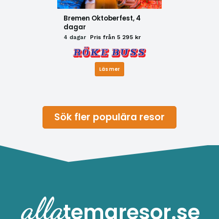
Bremen Oktoberfest, 4
dagar
4 dagar
Pris från 5 295 kr
Läs mer
Sök fler populära resor
alla
temaresor.se