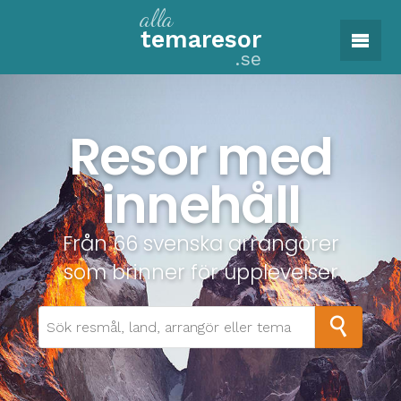
alla
tema
resor
.se
Resor med
innehåll
Från 66 svenska arrangörer
som brinner för upplevelser