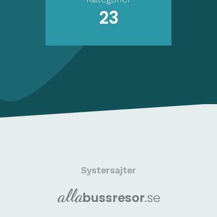
23
Systersajter
alla
buss
resor
.se