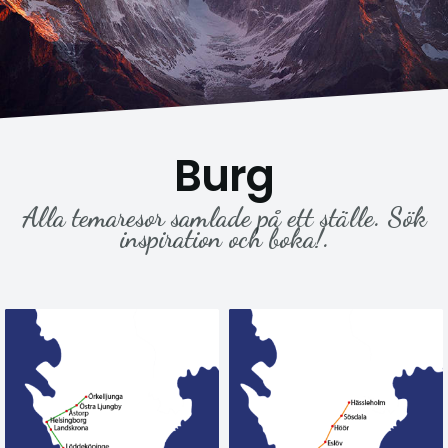
Burg
Alla temaresor samlade på ett ställe. Sök
inspiration och boka!.