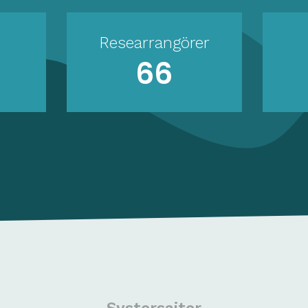
dem som var med på tiden det
begav sig blir det en nostalgitripp
Researrangörer
med många referenser (och
66
”easter eggs” för de största
fansen). För dem som upptäckt
Roxette på senare år, eller aldrig
hört deras låtar, blir musikalen
den ultimata introduktionen till
bandet som var 90-talets
regerande mästare i glada
upptempolåtar och smäktande
powerballader. Handlingen
kretsar kring Stephanie, som
jobbar som stylist och lever i
London tillsammans med Joe och
deras tonårsdotter Stella. En dag
hittar hon en lapp i Joes ficka och