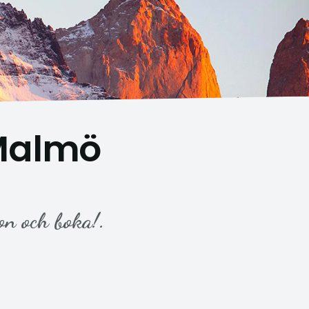
 Malmö
on och boka!.