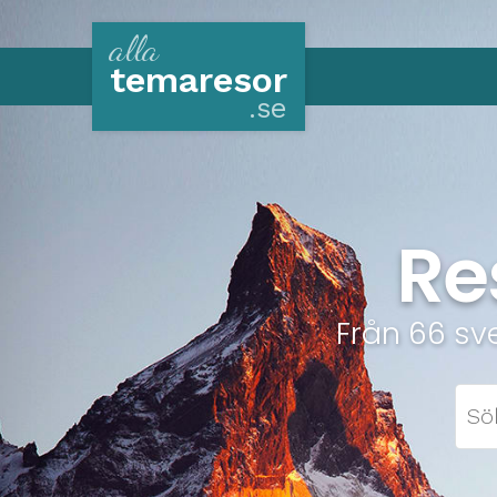
alla
tema
resor
.se
Re
Från 66 sv