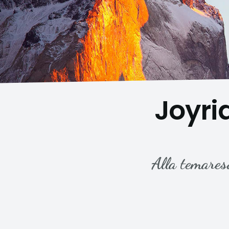
Joyri
Alla temares