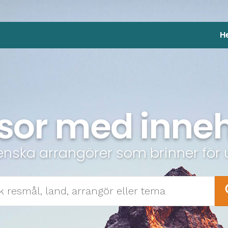
H
sor med inneh
enska arrangörer som brinner för 