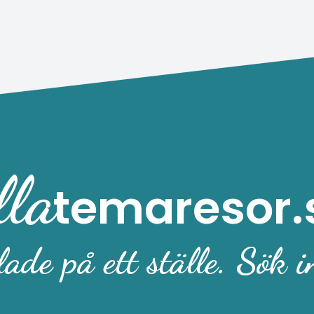
talsnostalgi Duon Roxette, Marie
Fredriksson och Per Gessle, har
sålt över 80 miljoner album. Låtar
som Listen To Your Heart , It
Must Have Been Love och The
Look har toppat listor världen
över. Nu ligger de till grund för en
musikal, där handlingen är baserad
på den engelska succéförfattaren
Jane Fallons relationskomedi Got
lla
temaresor.
You Back! Med enastående
sångare, dansare, episk scenografi
och videoprojektioner, bygger den
engelska stjärnregissören Guy
ade på ett ställe. Sök i
Unsworth och scenografen David
Woodhead upp en värld inspirerad
av Roxettes ikoniska musikvideor
och 90-talets modescen. För