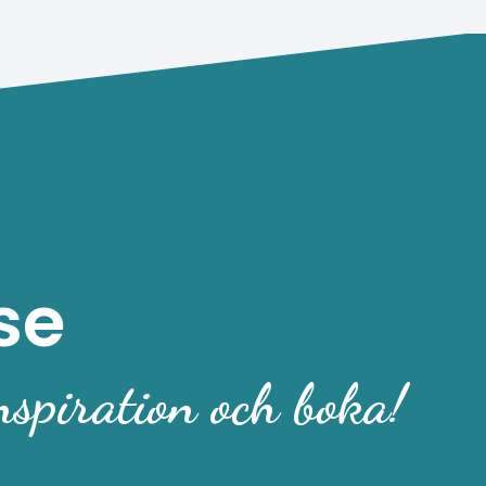
se
nspiration och boka!