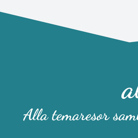
a
Alla temaresor saml