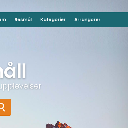
em
Resmål
Kategorier
Arrangörer
åll
upplevelser