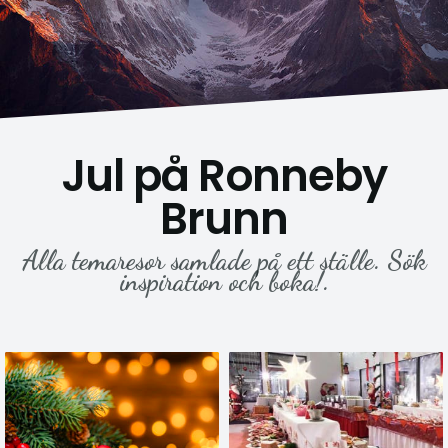
Jul på Ronneby
Brunn
Alla temaresor samlade på ett ställe. Sök
inspiration och boka!.