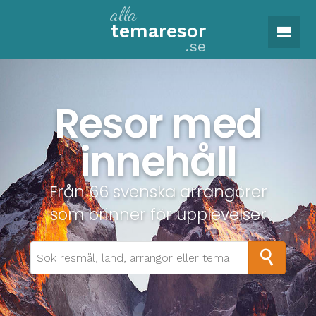
alla
tema
resor
.se
Resor med
innehåll
Från 66 svenska arrangörer
som brinner för upplevelser