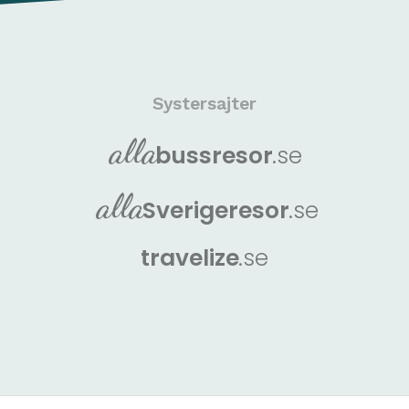
Systersajter
alla
buss
resor
.se
alla
Sverige
resor
.se
travelize
.se