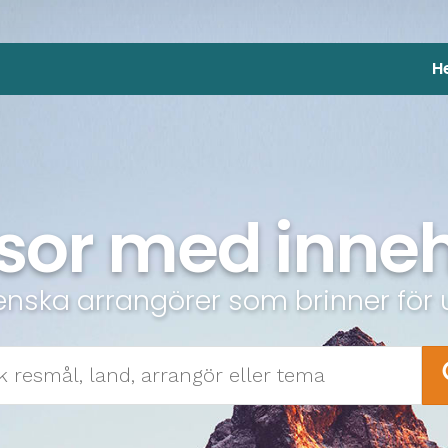
H
sor med inneh
enska arrangörer som brinner för 