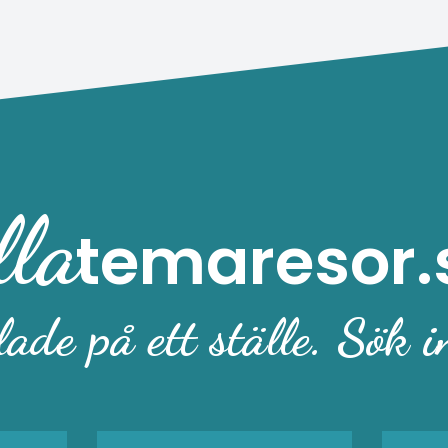
spettekakor, lutfisk, julgodis,
fiskpatéer, fårost, ost,
Husebyglögg, brännvinssill,
ostkaka och strutsdelikatesser
och inte minst julens alla
charkprodukter.
lla
temaresor.
ade på ett ställe. Sök i