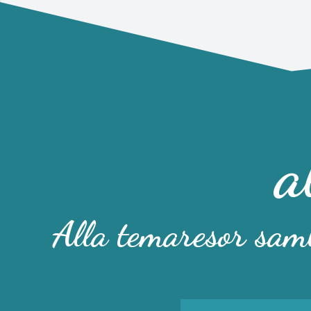
a
Alla temaresor saml