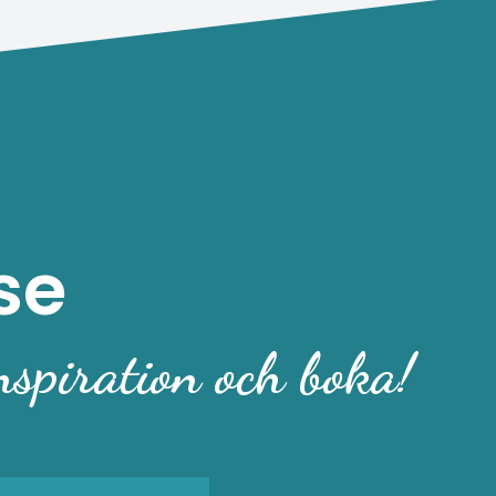
se
nspiration och boka!