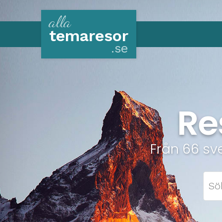
alla
tema
resor
.se
Re
Från 66 sv