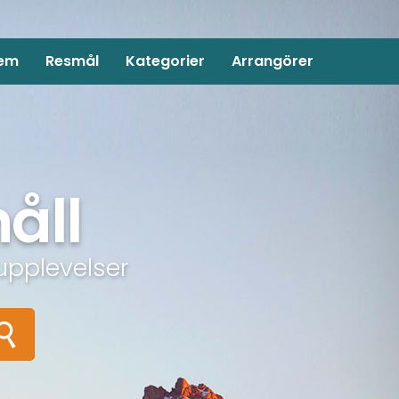
em
Resmål
Kategorier
Arrangörer
åll
upplevelser