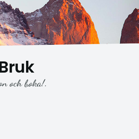
Bruk
on och boka!.