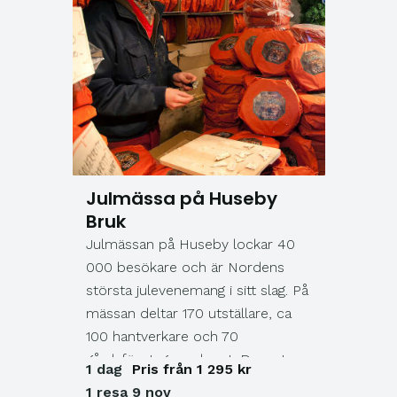
Julmässa på Huseby
Bruk
Julmässan på Huseby lockar 40
000 besökare och är Nordens
största julevenemang i sitt slag. På
mässan deltar 170 utställare, ca
100 hantverkare och 70
gårdsföretag med mat. Dessutom
1 dag
Pris från 1 295 kr
hittar du flera fasta aktörer som
1 resa 9 nov