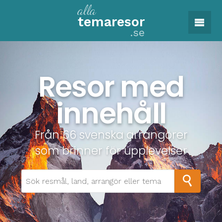
alla
tema
resor
.se
Resor med
innehåll
Från 66 svenska arrangörer
som brinner för upplevelser