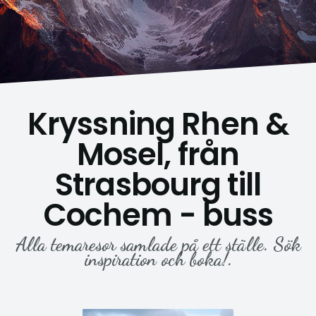
Kryssning Rhen &
Mosel, från
Strasbourg till
Cochem - buss
Alla temaresor samlade på ett ställe. Sök
inspiration och boka!.