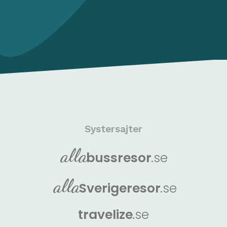
Systersajter
alla
buss
resor
.se
alla
Sverige
resor
.se
travelize
.se