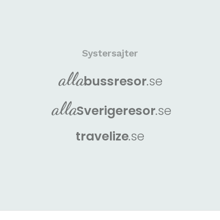
Systersajter
alla
buss
resor
.se
alla
Sverige
resor
.se
travelize
.se