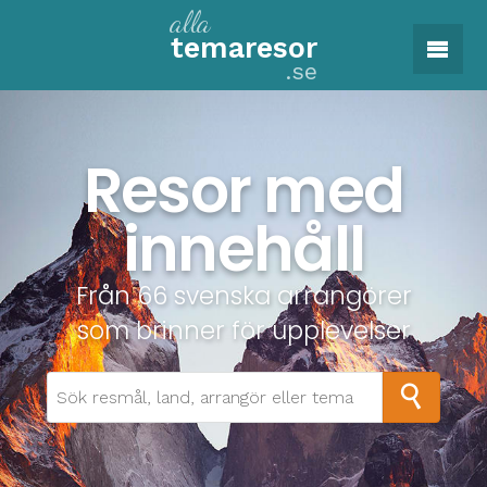
alla
tema
resor
.se
Resor med
innehåll
Från 66 svenska arrangörer
som brinner för upplevelser