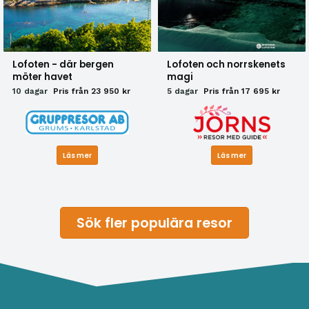
Lofoten - där bergen
Lofoten och norrskenets
möter havet
magi
10 dagar
Pris från 23 950 kr
5 dagar
Pris från 17 695 kr
Läs mer
Läs mer
Sök fler populära resor