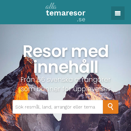
alla
tema
resor
.se
Resor med
innehåll
Från 66 svenska arrangörer
som brinner för upplevelser