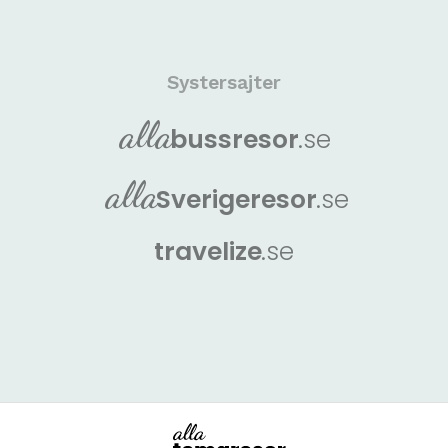
Systersajter
alla
buss
resor
.se
alla
Sverige
resor
.se
travelize
.se