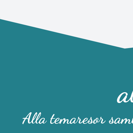
a
Alla temaresor saml