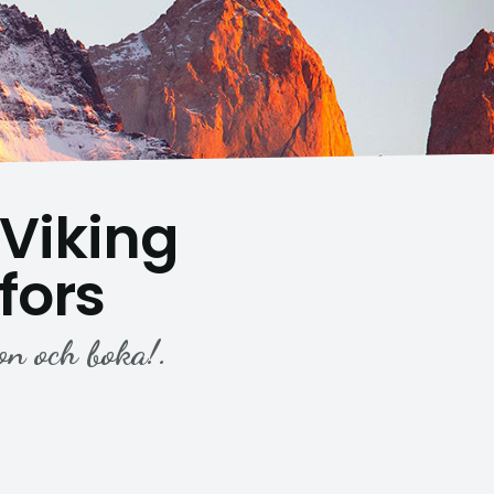
Viking
gfors
on och boka!.