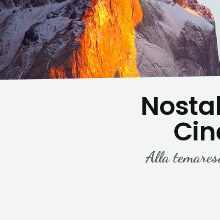
Nosta
Cind
Alla temares