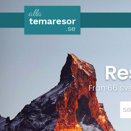
alla
tema
resor
.se
Re
Från 66 sv