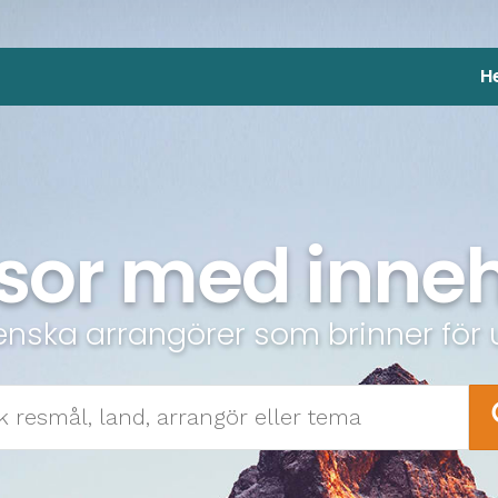
H
sor med inneh
enska arrangörer som brinner för 