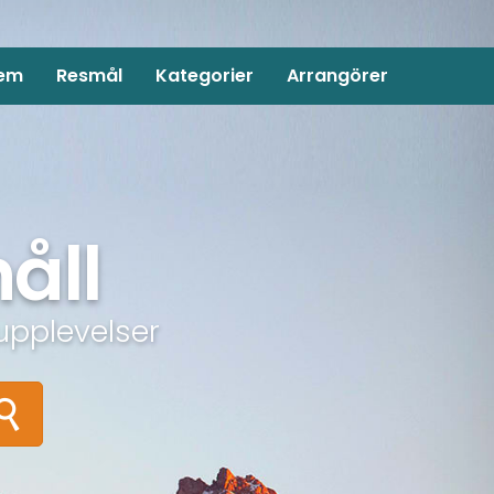
em
Resmål
Kategorier
Arrangörer
åll
upplevelser