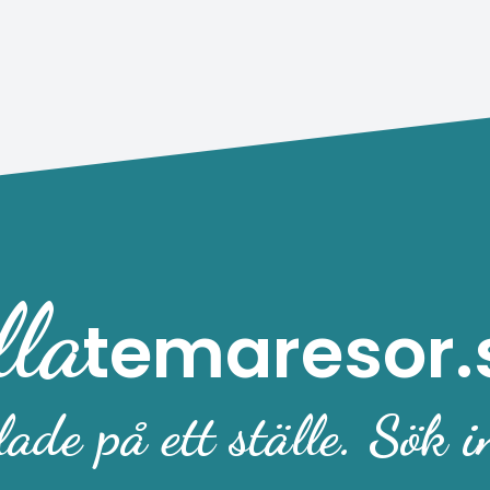
lla
temaresor.
ade på ett ställe. Sök i