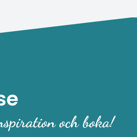
se
nspiration och boka!