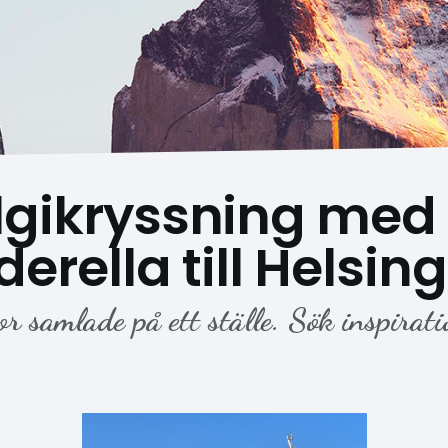
lgikryssning med 
erella till Helsin
or samlade på ett ställe. Sök inspirati