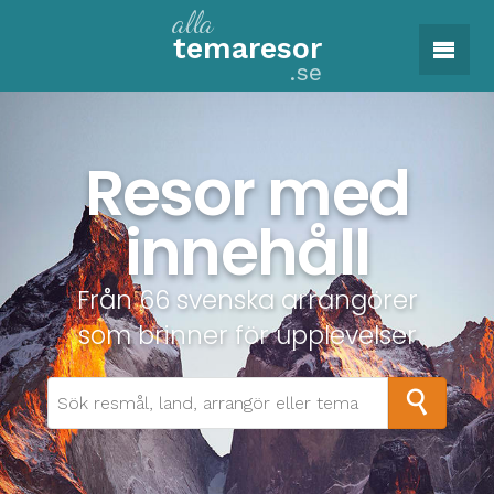
alla
tema
resor
.se
Resor med
innehåll
Från 66 svenska arrangörer
som brinner för upplevelser