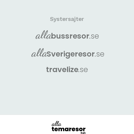
Systersajter
alla
buss
resor
.se
alla
Sverige
resor
.se
travelize
.se