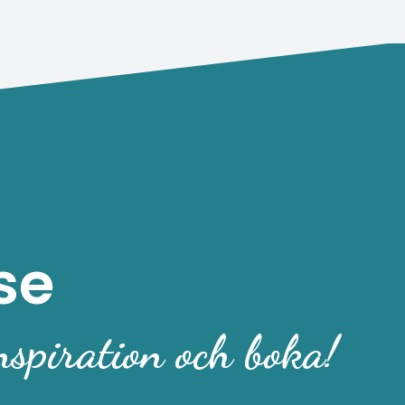
se
nspiration och boka!