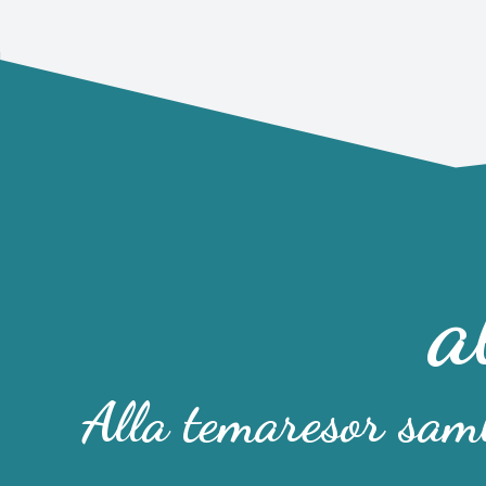
a
Alla temaresor saml