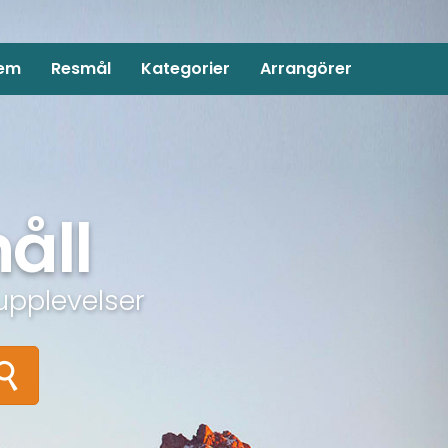
em
Resmål
Kategorier
Arrangörer
åll
upplevelser