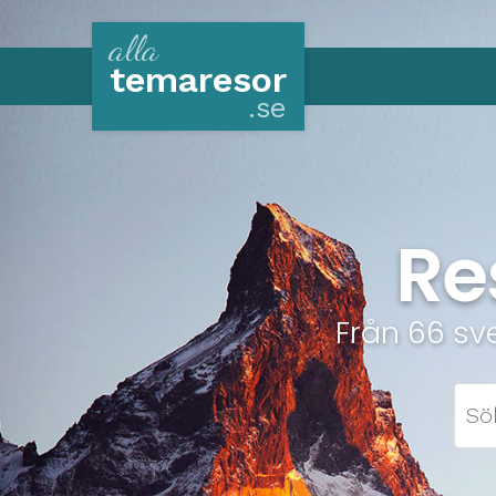
alla
tema
resor
.se
Re
Från 66 sv