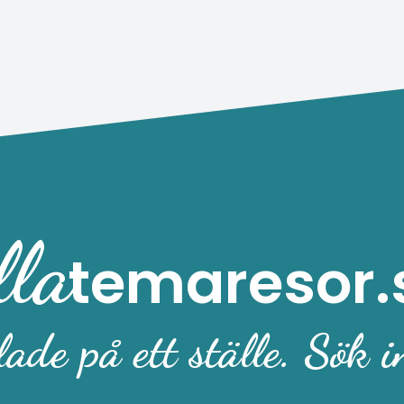
lla
temaresor.
ade på ett ställe. Sök i