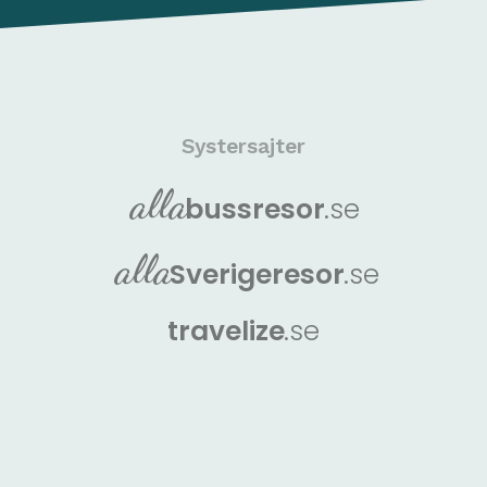
Systersajter
alla
buss
resor
.se
alla
Sverige
resor
.se
travelize
.se