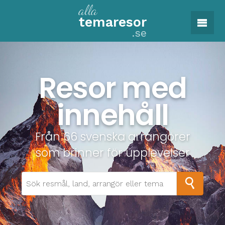
alla
tema
resor
.se
Resor med
innehåll
Från 66 svenska arrangörer
som brinner för upplevelser