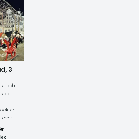
d, 3
sta och
nader
stock en
utöver
medeltida
kr
 Strasse
dec