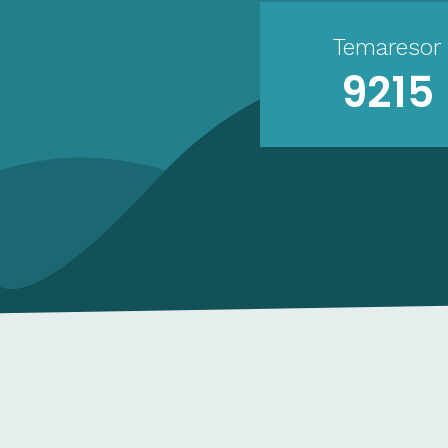
god fru
Temaresor
shopping
9215
Borders
hotellet
Borders
i Rostoc
kg/perso
snabbt f
redan n
magisk j