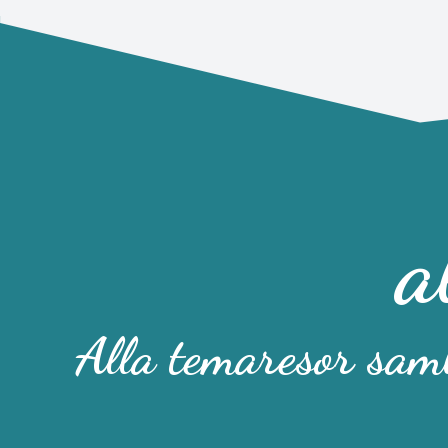
kyrka , 
hantverk
och rust
atmosfär
House S
bor på 
belägna
Sonne H
gångavst
a
julmark
stadens 
Hotelle
och en 
Alla temaresor saml
perfekt
vistelse
idag! ✔
JoRo Bu
& shoppi