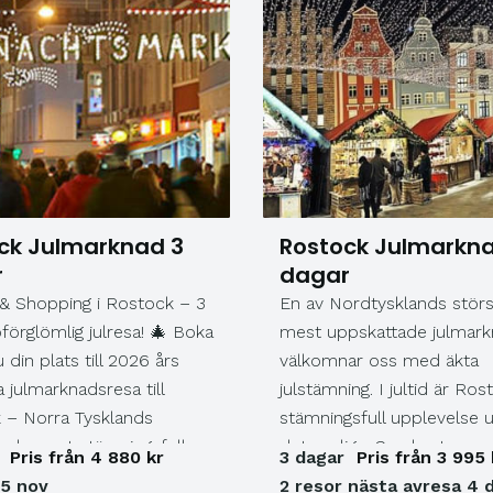
ck Julmarknad 3
Rostock Julmarkna
r
dagar
 & Shopping i Rostock – 3
En av Nordtysklands stör
förglömlig julresa! 🎄 Boka
mest uppskattade julmark
 din plats till 2026 års
välkomnar oss med äkta
 julmarknadsresa till
julstämning. I jultid är Ro
 – Norra Tysklands
stämningsfull upplevelse 
 och mest stämningsfulla
det vanliga. Gamla stans 
Pris från 4 880 kr
3 dagar
Pris från 3 995 
nad! Denna resa är mycket
promenadstråk Kröpeliner
25 nov
2 resor nästa avresa 4 