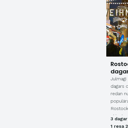
Rosto
daga
Julmagi
dagars o
redan nu
populära
Rostock
största
3 dagar
julmark
1 resa 