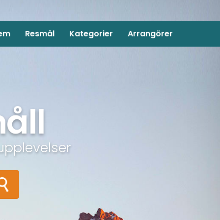
em
Resmål
Kategorier
Arrangörer
åll
upplevelser