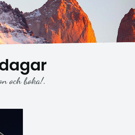
 dagar
on och boka!.