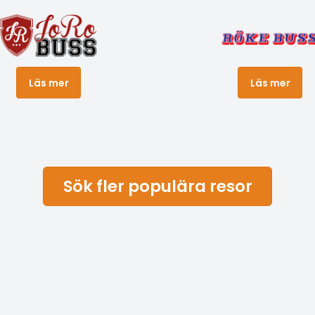
ktad och blir snabbt
strålar av juldekorationer 
d, så säkra din plats redan
adventsstjärnor. Marknad
pplev den magiska
är vackert pyntade och lo
aden i Rostock Varje år
med smycken, traditionell
as Rostocks historiska
träsnideri, leksaker, konst
Läs mer
Läs mer
till en av de största och
och mycket annat. Den ky
e julmarknaderna i norra
vinterkvällen är fylld av jul
. Strosa bland glittrande
dofter. Passa på att avnjut
ckert dekorerade stånd
rubinrött glühwein, kande
 underbara doften av
äpplen, brända mandlar el
Sök fler populära resor
n och brända mandlar. På
någon annan läckerhet! Tän
rkt torg kan du njuta av
de flesta av marknadsstå
a uppträdanden, och om vi
enbart tar kontanta Euro.
får vi se jultomten anlända
om marknaden.
till hamnen! Ett extra
r den stämningsfulla
dsmarknaden vid St. Maria