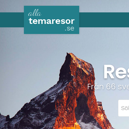
alla
tema
resor
.se
Re
Från 66 sv