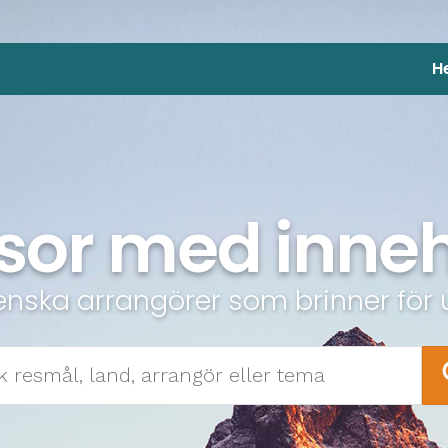
H
sor med inneh
enska arrangörer som brinner för 