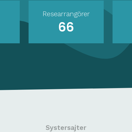
kost ✔ Stora
Researrangörer
möjligheter på Calles &
66
hop >>Länk till
>> >>Länk till
hopen>> Välj Bordershop
k Shoppingvikt: 50
n 📢 Denna resa blir
ullbokad – boka din plats
u! 🎄✨ Välkommen på en
ulresa till Rostock! ✨🎅
Systersajter