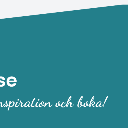
se
nspiration och boka!