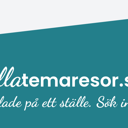
där du kan uppleva
, historiska uppträdanden
ika delikatesser i en unik
. Bo centralt på Vienna
onne Rostock **** Vi
det bekväma och centralt
 Vienna House
otel Rostock , där du har
ånd till både
lla
naden, shopping och
temaresor.
kulturella sevärdheter.
t erbjuder moderna rum
trivsam atmosfär –
ade på ett ställe. Sök i
 för en avkopplande
. Säkra din plats redan
 Bekväm bussresa med
ss ✔ 3 dagars julstämning
ng ✔ Centralt hotell &