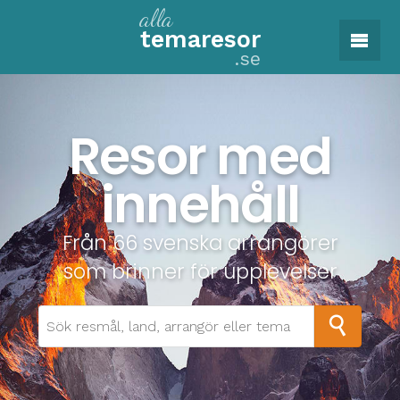
alla
tema
resor
.se
Resor med
innehåll
Från 66 svenska arrangörer
som brinner för upplevelser