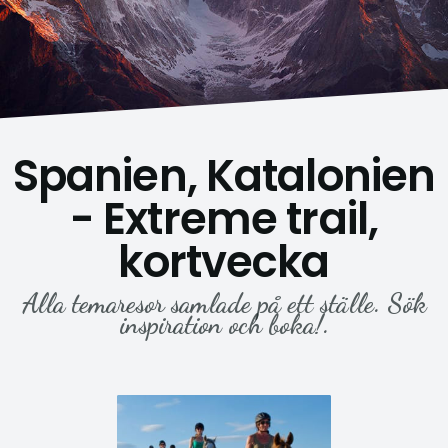
Spanien, Katalonien
- Extreme trail,
kortvecka
Alla temaresor samlade på ett ställe. Sök
inspiration och boka!.