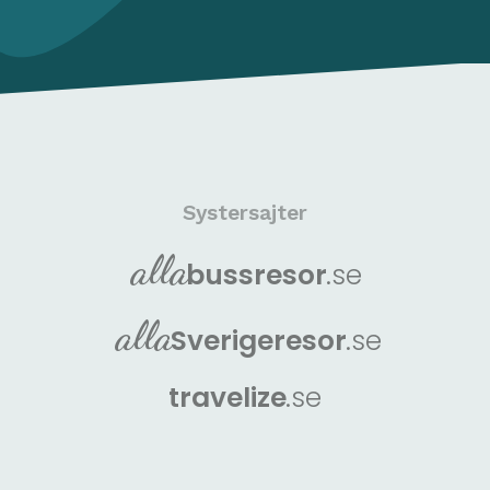
Systersajter
alla
buss
resor
.se
alla
Sverige
resor
.se
travelize
.se