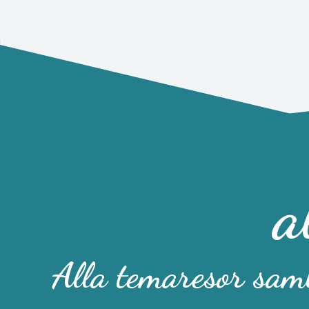
a
Alla temaresor saml