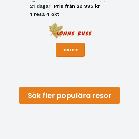
till varmare breddgrader och njut
21 dagar
Pris från 29 995 kr
av sol, bad och upplevelser på en
1 resa 4 okt
ljuvlig långsemester! Malgrat de
Mar är ett genuint badresmål vid
Costa Brava-kusten sex mil norr
om Barcelona. Här får du fina
Läs mer
stränder med bra badvatten, en
strandpromenad som leder till
den lite mer moderna staden
Santa Susanna och trevliga
restauranger.
Sök fler populära resor