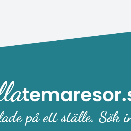
lla
temaresor.
ade på ett ställe. Sök i