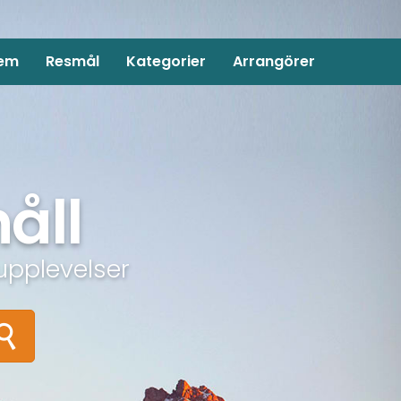
em
Resmål
Kategorier
Arrangörer
åll
upplevelser