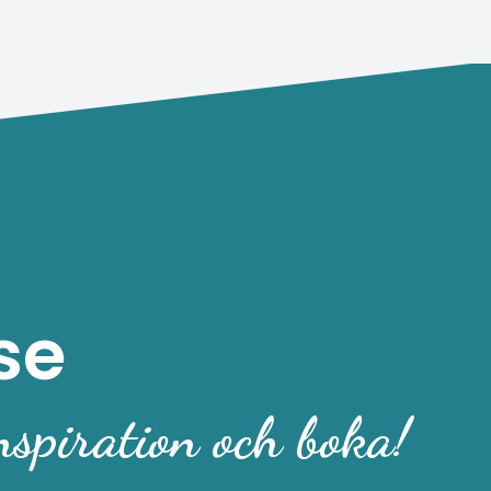
se
nspiration och boka!