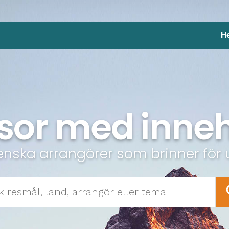
H
sor med inneh
enska arrangörer som brinner för 