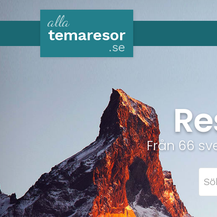
alla
tema
resor
.se
Re
Från 66 sv