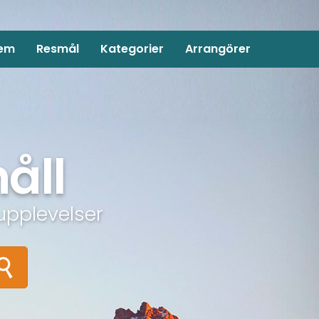
em
Resmål
Kategorier
Arrangörer
åll
upplevelser