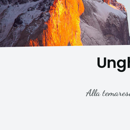
Ungh
Alla temares