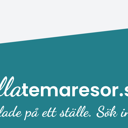
mycket intressant att berätta
under resans gång.
lla
temaresor.
ade på ett ställe. Sök i