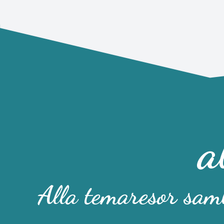
a
Alla temaresor saml