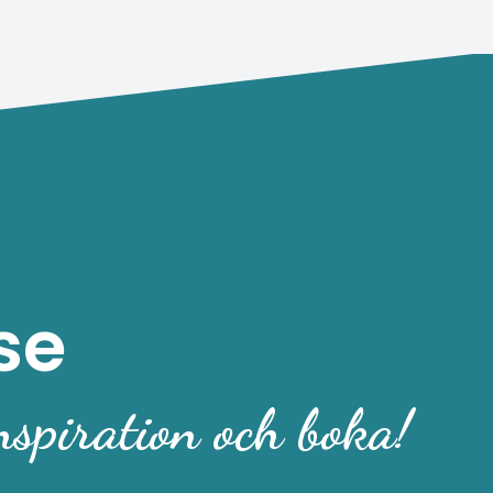
se
nspiration och boka!