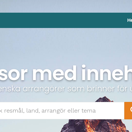
H
sor med inneh
enska arrangörer som brinner för 