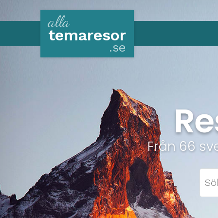
alla
tema
resor
.se
Re
Från 66 sv